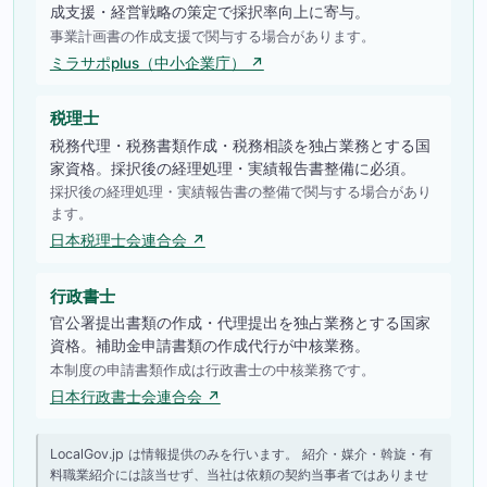
成支援・経営戦略の策定で採択率向上に寄与。
事業計画書の作成支援で関与する場合があります。
ミラサポplus（中小企業庁） ↗
税理士
税務代理・税務書類作成・税務相談を独占業務とする国
家資格。採択後の経理処理・実績報告書整備に必須。
採択後の経理処理・実績報告書の整備で関与する場合があり
ます。
日本税理士会連合会 ↗
行政書士
官公署提出書類の作成・代理提出を独占業務とする国家
資格。補助金申請書類の作成代行が中核業務。
本制度の申請書類作成は行政書士の中核業務です。
日本行政書士会連合会 ↗
LocalGov.jp は情報提供のみを行います。 紹介・媒介・斡旋・有
料職業紹介には該当せず、当社は依頼の契約当事者ではありませ