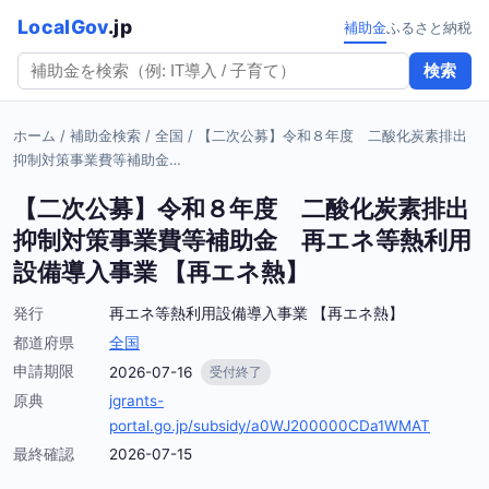
LocalGov
.jp
補助金
ふるさと納税
検索
ホーム
/
補助金検索
/
全国
/
【二次公募】令和８年度 二酸化炭素排出
抑制対策事業費等補助金…
【二次公募】令和８年度 二酸化炭素排出
抑制対策事業費等補助金 再エネ等熱利用
設備導入事業 【再エネ熱】
発行
再エネ等熱利用設備導入事業 【再エネ熱】
都道府県
全国
申請期限
2026-07-16
受付終了
原典
jgrants-
portal.go.jp/subsidy/a0WJ200000CDa1WMAT
最終確認
2026-07-15