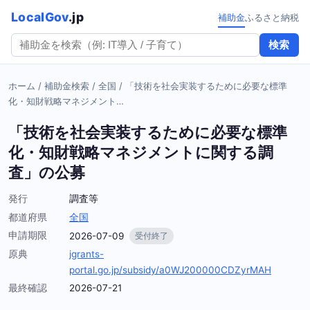
LocalGov
.jp
補助金
ふるさと納税
検索
ホーム
/
補助金検索
/
全国
/
「技術を社会実装するために必要な標準
化・知財戦略マネジメント…
「技術を社会実装するために必要な標準
化・知財戦略マネジメントに関する調
査」の公募
発行
調査等
都道府県
全国
申請期限
2026-07-09
受付終了
原典
jgrants-
portal.go.jp/subsidy/a0WJ200000CDZyrMAH
最終確認
2026-07-21