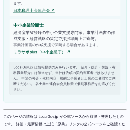
ます。
日本税理士会連合会 ↗
中小企業診断士
経済産業省登録の中小企業支援専門家。事業計画書の作
成支援・経営戦略の策定で採択率向上に寄与。
事業計画書の作成支援で関与する場合があります。
ミラサポplus（中小企業庁） ↗
LocalGov.jp は情報提供のみを行います。 紹介・媒介・斡旋・有
料職業紹介には該当せず、当社は依頼の契約当事者ではありませ
ん。 申請の可否・依頼内容・報酬は事業者と士業の二者間でご判
断ください。 各士業の連合会会員検索で個別事務所をお選びくだ
さい。
このページの情報は LocalGov.jp が公式ソースから取得・整理したもの
です。 詳細・最新情報は上記「原典」リンクの公式ページをご確認くだ