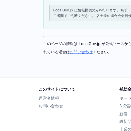
LocalGov.jp は情報提供のみを行います
二者間でご判断ください。 各士業の連合会会員
このページの情報は LocalGov.jp が公式
れている場合は
お問い合わせ
ください。
このサイトについて
補助
運営者情報
キー
お問い合わせ
3 分
新着
締切
士業