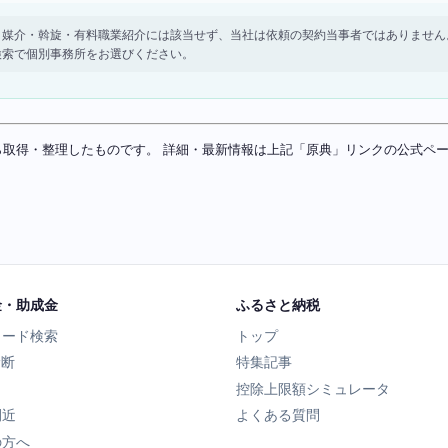
。 紹介・媒介・斡旋・有料職業紹介には該当せず、当社は依頼の契約当事者ではありま
検索で個別事務所をお選びください。
ソースから取得・整理したものです。 詳細・最新情報は上記「原典」リンクの公式
金・助成金
ふるさと納税
ワード検索
トップ
診断
特集記事
控除上限額シミュレータ
間近
よくある質問
の方へ