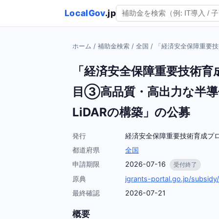
LocalGov
.jp
ホーム
/
補助金検索
/
全国
/
「経済安全保障重要技
「経済安全保障重要技術育
目③高品質・高出力な半導
LiDARの構築」の公募
発行
経済安全保障重要技術育成プ
都道府県
全国
申請期限
2026-07-16
受付終了
原典
jgrants-portal.go.jp/subs
最終確認
2026-07-21
概要