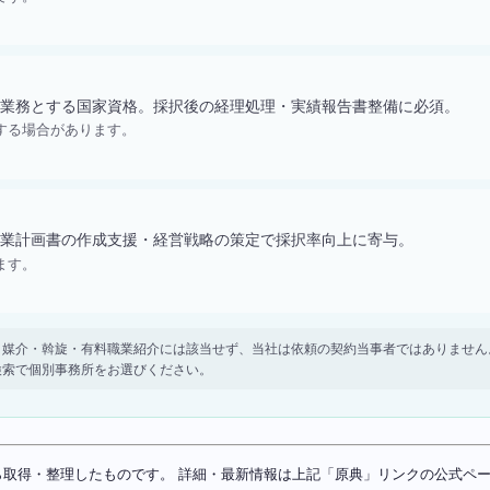
業務とする国家資格。採択後の経理処理・実績報告書整備に必須。
する場合があります。
業計画書の作成支援・経営戦略の策定で採択率向上に寄与。
ます。
。 紹介・媒介・斡旋・有料職業紹介には該当せず、当社は依頼の契約当事者ではありま
検索で個別事務所をお選びください。
ソースから取得・整理したものです。 詳細・最新情報は上記「原典」リンクの公式