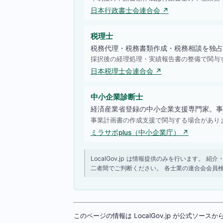
日本行政書士会連合会 ↗
税理士
税務代理・税務書類作成・税務相談を独占
採択後の経理処理・実績報告書の整備で関与
日本税理士会連合会 ↗
中小企業診断士
経済産業省登録の中小企業支援専門家。事
事業計画書の作成支援で関与する場合があり
ミラサポplus（中小企業庁） ↗
LocalGov.jp は情報提供のみを行います
二者間でご判断ください。 各士業の連合会会員
このページの情報は LocalGov.jp が公式