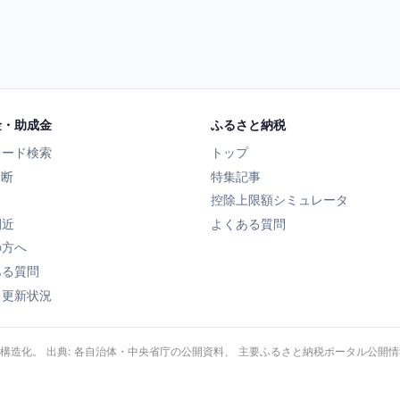
金・助成金
ふるさと納税
ワード検索
トップ
診断
特集記事
控除上限額シミュレータ
間近
よくある質問
の方へ
ある質問
タ更新状況
・構造化。 出典: 各自治体・中央省庁の公開資料、 主要ふるさと納税ポータル公開情報、 Wik