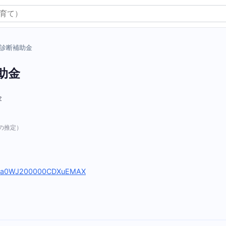
診断補助金
助金
金
の推定）
sidy/a0WJ200000CDXuEMAX