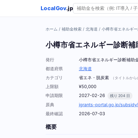
LocalGov
.jp
ホーム
/
補助金検索
/
北海道
/
小樽市省エネルギー
小樽市省エネルギー診断補
発行
小樽市省エネルギー診断補助
都道府県
北海道
カテゴリ
省エネ・脱炭素
（タイトルから
上限額
¥50,000
申請期限
2027-02-26
残り 204 日
原典
jgrants-portal.go.jp/sub
最終確認
2026-07-03
概要