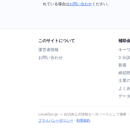
れている場合は
お問い合わせ
ください。
このサイトについて
補助
運営者情報
キー
お問い合わせ
3 分
新着
締切
士業
よく
デー
LocalGov.jp — 自治体公式情報を一次ソースとして横断
プライバシーポリシー
·
利用規約