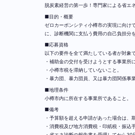
脱炭素経営の第一歩！専門家による省エ
■目的・概要
ゼロカーボンシティ小樽市の実現に向け
に、診断機関に支払う費用の自己負担分
■応募資格
以下の要件を全て満たしている者が対象
・補助金の交付を受けようとする事業所
・小樽市税を滞納していないこと。
・暴力団、暴力団員、又は暴力団関係事
■地理条件
小樽市内に所在する事業所であること。
■備考
・予算額を超える申請があった場合は、
・消費税及び地方消費税・印紙税・振込
・省エネ診断の報告書を受理してから30