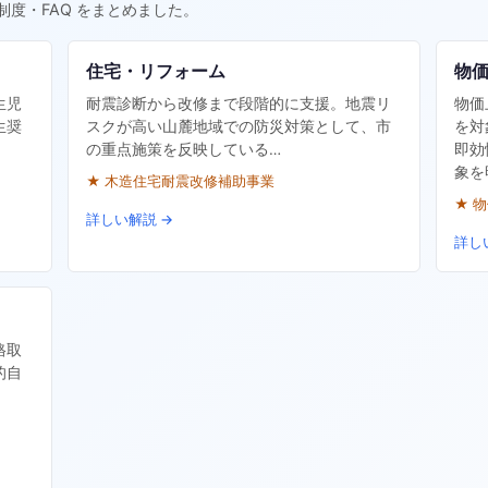
制度・FAQ をまとめました。
住宅・リフォーム
物
生児
耐震診断から改修まで段階的に支援。地震リ
物価
生奨
スクが高い山麓地域での防災対策として、市
を対
の重点施策を反映している…
即効
象を
★ 木造住宅耐震改修補助事業
★ 
詳しい解説 →
詳し
格取
的自