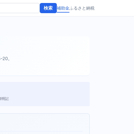
補助金
ふるさと納税
検索
5-20。
額明記