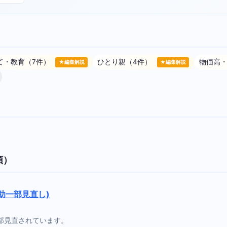
て・教育（7件）
ひとり親（4件）
物価高
★編集解説
★編集解説
順）
助一部見直し)
部見直されています。