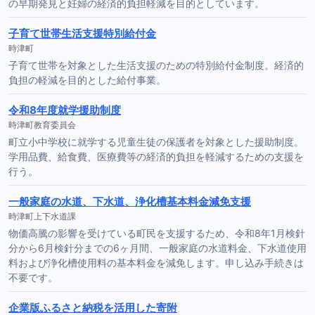
の早期発見と妊婦の経済的負担軽減を目的としています。
子育て世帯生活支援特別給付金
時津町
子育て世帯を対象とした生活支援のための特別給付金制度。経済的
負担の軽減を目的とした給付事業。
令和8年度就学援助制度
時津町教育委員会
町立小中学校に就学する児童生徒の保護者を対象とした援助制度。
学用品費、給食費、医療費等の経済的負担を軽減するための支援を
行う。
一般家庭の水道、下水道、浄化槽基本料金減免支援
時津町上下水道課
物価高騰の影響を受けている町民を支援するため、令和8年1月検針
分から6月検針分までの6ヶ月間、一般家庭の水道料金、下水道使用
料および浄化槽使用料の基本料金を減免します。申し込み手続きは
不要です。
企業版ふるさと納税を活用した寄附