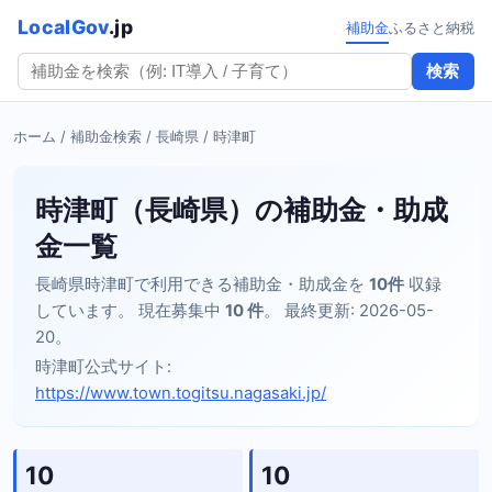
LocalGov
.jp
補助金
ふるさと納税
検索
ホーム
/
補助金検索
/
長崎県
/ 時津町
時津町（長崎県）の補助金・助成
金一覧
長崎県時津町で利用できる補助金・助成金を
10件
収録
しています。 現在募集中
10 件
。 最終更新: 2026-05-
20。
時津町公式サイト:
https://www.town.togitsu.nagasaki.jp/
10
10