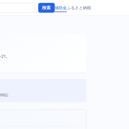
補助金
ふるさと納税
検索
-21。
額明記