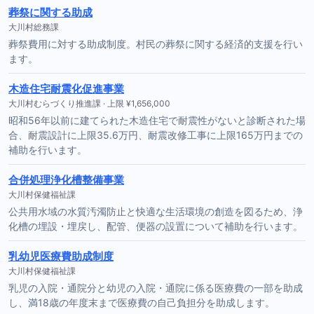
葬祭に関する助成
大川村総務課
葬祭費用に対する助成制度。村民の葬祭に関する経済的支援を行い
ます。
木造住宅耐震化促進事業
大川村むらづくり推進課 · 上限 ¥1,656,000
昭和56年以前に建てられた木造住宅で耐震性がないと診断された場
合、耐震設計に上限35.6万円、耐震改修工事に上限165万円までの
補助を行います。
合併処理浄化槽整備事業
大川村保健福祉課
公共用水域の水質汚濁防止と快適な生活環境の創造を図るため、浄
化槽の埋設・埋戻し、配管、便器の設置について補助を行います。
乳幼児医療費助成制度
大川村保健福祉課
乳児の入院・通院分と幼児の入院・通院に係る医療費の一部を助成
し、満18歳の年度末まで医療費の自己負担分を助成します。