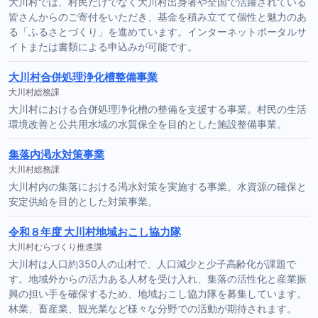
大川村では、村民だけでなく大川村出身者や全国で活躍されている
皆さんからのご寄付をいただき、基金を積み立てて個性と魅力のあ
る「ふるさとづくり」を進めています。インターネットポータルサ
イトまたは書類による申込みが可能です。
大川村合併処理浄化槽整備事業
大川村総務課
大川村における合併処理浄化槽の整備を支援する事業。村民の生活
環境改善と公共用水域の水質保全を目的とした施設整備事業。
集落内渇水対策事業
大川村総務課
大川村内の集落における渇水対策を実施する事業。水資源の確保と
安定供給を目的とした対策事業。
令和８年度 大川村地域おこし協力隊
大川村むらづくり推進課
大川村は人口約350人の山村で、人口減少と少子高齢化が課題で
す。地域外からの活力ある人材を受け入れ、集落の活性化と産業振
興の担い手を確保するため、地域おこし協力隊を募集しています。
林業、畜産業、観光業など様々な分野での活動が期待されます。