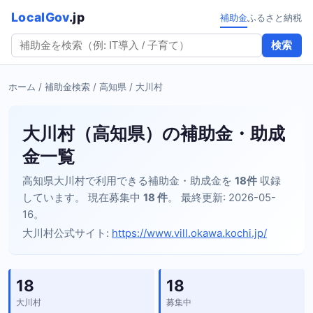
LocalGov
.jp
補助金
ふるさと納税
検索
ホーム
/
補助金検索
/
高知県
/ 大川村
大川村（高知県）の補助金・助成
金一覧
高知県大川村で利用できる補助金・助成金を
18件
収録
しています。 現在募集中
18 件
。 最終更新: 2026-05-
16。
大川村公式サイト:
https://www.vill.okawa.kochi.jp/
18
18
大川村
募集中