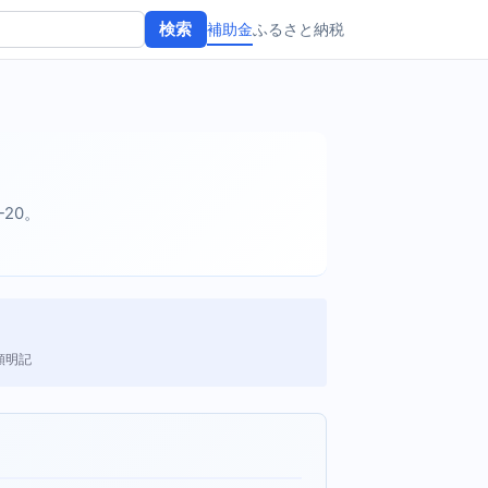
補助金
ふるさと納税
検索
-20。
額明記