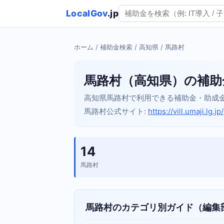
LocalGov
.jp
ホーム
/
補助金検索
/
高知県
/ 馬路村
馬路村（高知県）の補助
高知県馬路村で利用できる補助金・助成
馬路村公式サイト:
https://vill.umaji.lg.jp/
14
馬路村
馬路村のカテゴリ別ガイド（編集