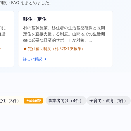
制度・FAQ をまとめました。
移住・定住
加に
村の基幹施策。移住者の生活基盤確保と長期
経営
定住を直接支援する制度。山間地での生活開
始に必要な経済的サポートが対象。…
金
★ 定住補助制度（村の移住支援策）
詳しい解説 →
定住（3件）
事業者向け（4件）
子育て・教育（1件）
★編集解説