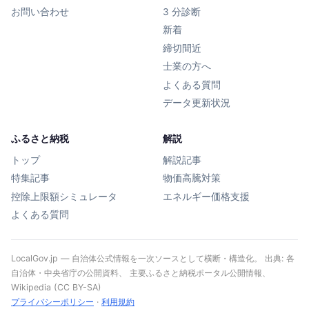
お問い合わせ
3 分診断
新着
締切間近
士業の方へ
よくある質問
データ更新状況
ふるさと納税
解説
トップ
解説記事
特集記事
物価高騰対策
控除上限額シミュレータ
エネルギー価格支援
よくある質問
LocalGov.jp — 自治体公式情報を一次ソースとして横断・構造化。 出典: 各
自治体・中央省庁の公開資料、 主要ふるさと納税ポータル公開情報、
Wikipedia (CC BY-SA)
プライバシーポリシー
·
利用規約