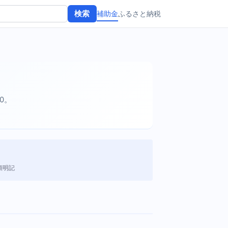
補助金
ふるさと納税
検索
20。
額明記