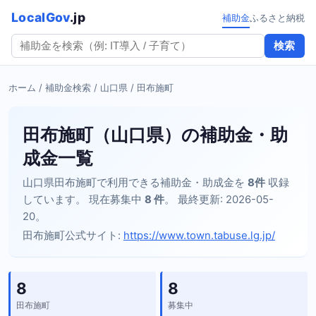
LocalGov
.jp
補助金
ふるさと納税
検索
ホーム
/
補助金検索
/
山口県
/ 田布施町
田布施町（山口県）の補助金・助
成金一覧
山口県田布施町で利用できる補助金・助成金を
8件
収録
しています。 現在募集中
8 件
。 最終更新: 2026-05-
20。
田布施町公式サイト:
https://www.town.tabuse.lg.jp/
8
8
田布施町
募集中