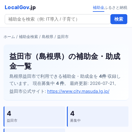
LocalGov
.jp
補助金
ふるさと納税
検索
ホーム
/
補助金検索
/
島根県
/ 益田市
益田市（島根県）の補助金・助成
金一覧
島根県益田市で利用できる補助金・助成金を
4件
収録し
ています。 現在募集中
4 件
。 最終更新: 2026-07-21。
益田市公式サイト:
https://www.city.masuda.lg.jp/
4
4
益田市
募集中