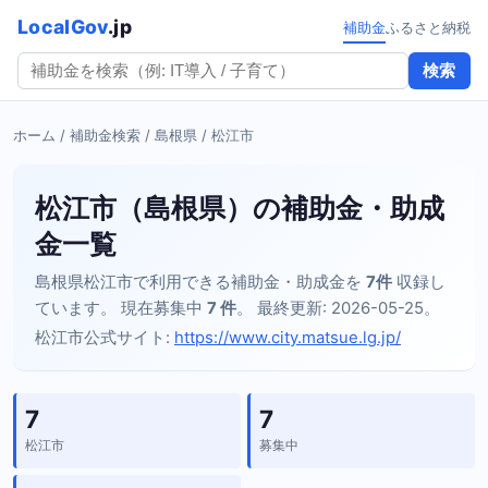
LocalGov
.jp
補助金
ふるさと納税
検索
ホーム
/
補助金検索
/
島根県
/ 松江市
松江市（島根県）の補助金・助成
金一覧
島根県松江市で利用できる補助金・助成金を
7件
収録し
ています。 現在募集中
7 件
。 最終更新: 2026-05-25。
松江市公式サイト:
https://www.city.matsue.lg.jp/
7
7
松江市
募集中