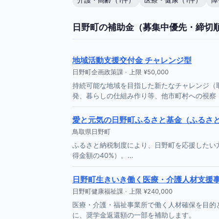
介護・高齢（1件）
医療・健康（1件）
障
日野町の補助金（募集中優先・締切
地域活動支援交付金 チャレンジ型
日野町企画政策課 · 上限 ¥50,000
持続可能な地域を目指した新たなチャレンジ（
発、暮らしの仕組み作り等、他市町村への視察
愛と元気の日野町ふるさと基金（ふるさ
鳥取県日野町
ふるさと納税制度により、日野町を応援したい方
得金額の40%）。…
日野町生きいき働く医療・介護人材支援
日野町健康福祉課 · 上限 ¥240,000
医療・介護・福祉事業所で働く人材確保を目的
に、奨学金返還額の一部を補助します。