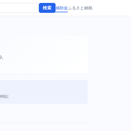
補助金
ふるさと納税
検索
19。
額明記