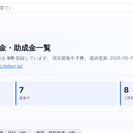
金・助成金一覧
金を
9件
収録しています。 現在募集中
7 件
。 最終更新: 2026-05-
tottori.jp/
7
8
募集中
上限