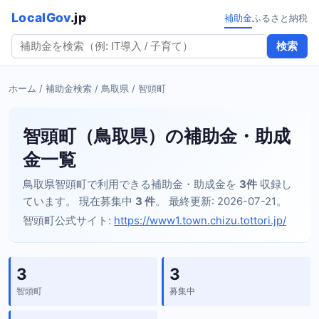
LocalGov
.jp
補助金
ふるさと納税
検索
ホーム
/
補助金検索
/
鳥取県
/ 智頭町
智頭町（鳥取県）の補助金・助成
金一覧
鳥取県智頭町で利用できる補助金・助成金を
3件
収録し
ています。 現在募集中
3 件
。 最終更新: 2026-07-21。
智頭町公式サイト:
https://www1.town.chizu.tottori.jp/
3
3
智頭町
募集中