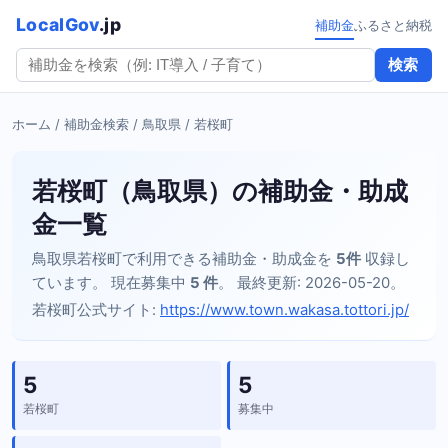
LocalGov
.jp
補助金
ふるさと納税
検索
ホーム
/
補助金検索
/
鳥取県
/ 若桜町
若桜町（鳥取県）の補助金・助成
金一覧
鳥取県若桜町で利用できる補助金・助成金を
5件
収録し
ています。 現在募集中
5 件
。 最終更新: 2026-05-20。
若桜町公式サイト:
https://www.town.wakasa.tottori.jp/
5
5
若桜町
募集中