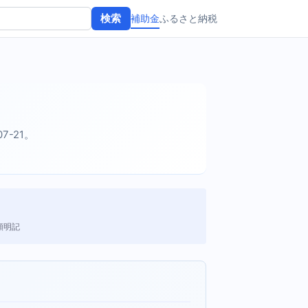
補助金
ふるさと納税
検索
07-21。
額明記