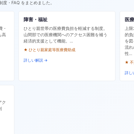
制度・FAQ をまとめました。
障害・福祉
医
費・
ひとり親世帯の医療費負担を軽減する制度。
上限
も高
山間部での医療機関へのアクセス困難を補う
的負
経済的支援として機能。…
を図
流れ
★ ひとり親家庭等医療費助成
性…
詳しい解説 →
★ 
詳し
アク
制