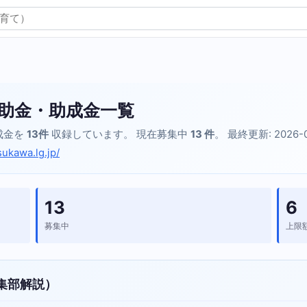
助金・助成金一覧
成金を
13件
収録しています。 現在募集中
13 件
。 最終更新: 2026-
sukawa.lg.jp/
13
6
募集中
上限
集部解説）