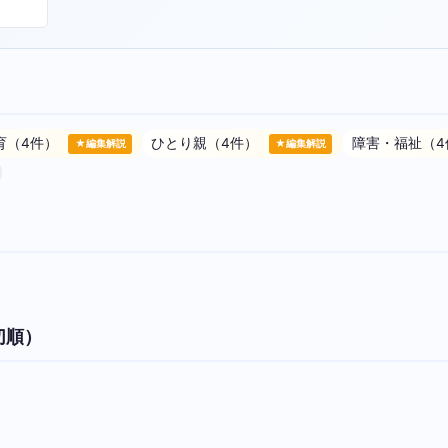
育（4件）
ひとり親（4件）
障害・福祉（
★編集解説
★編集解説
切順）