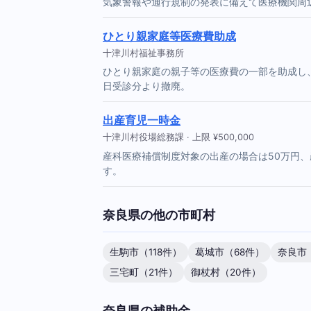
気象警報や通行規制の発表に備えて医療機関周辺
ひとり親家庭等医療費助成
十津川村福祉事務所
ひとり親家庭の親子等の医療費の一部を助成し、
日受診分より撤廃。
出産育児一時金
十津川村役場総務課 · 上限 ¥500,000
産科医療補償制度対象の出産の場合は50万円、
す。
奈良県の他の市町村
生駒市（118件）
葛城市（68件）
奈良市
三宅町（21件）
御杖村（20件）
奈良県の補助金