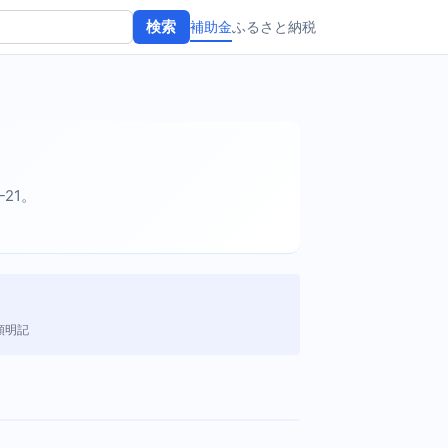
補助金
ふるさと納税
検索
-21。
額明記