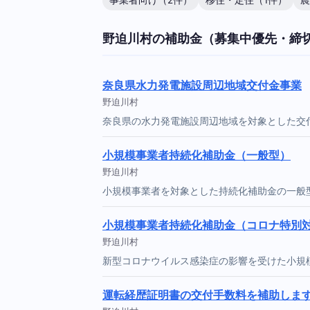
事業者向け（2件）
移住・定住（1件）
農
野迫川村の補助金（募集中優先・締
奈良県水力発電施設周辺地域交付金事業
野迫川村
奈良県の水力発電施設周辺地域を対象とした交
小規模事業者持続化補助金（一般型）
野迫川村
小規模事業者を対象とした持続化補助金の一般
小規模事業者持続化補助金（コロナ特別
野迫川村
新型コロナウイルス感染症の影響を受けた小規
運転経歴証明書の交付手数料を補助しま