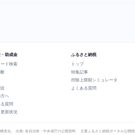
金・助成金
ふるさと納税
ワード検索
トップ
診断
特集記事
控除上限額シミュレータ
間近
よくある質問
の方へ
ある質問
タ更新状況
・構造化。 出典: 各自治体・中央省庁の公開資料、 主要ふるさと納税ポータル公開情報、 Wik