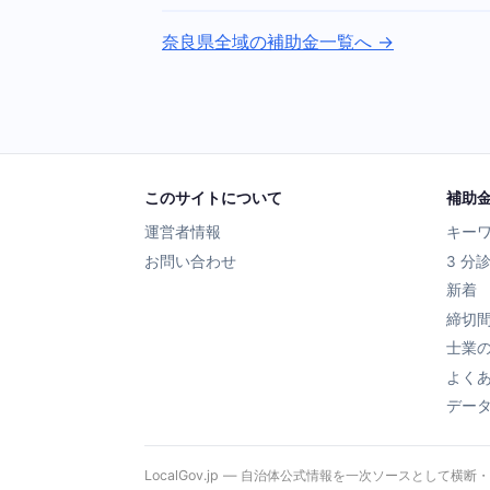
奈良県全域の補助金一覧へ →
このサイトについて
補助
運営者情報
キー
お問い合わせ
3 分
新着
締切
士業
よく
デー
LocalGov.jp — 自治体公式情報を一次ソースとして横断