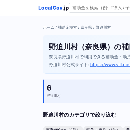
LocalGov
.jp
ホーム
/
補助金検索
/
奈良県
/ 野迫川村
野迫川村（奈良県）の補
奈良県野迫川村で利用できる補助金・助
野迫川村公式サイト:
https://www.vill.no
6
野迫川村
野迫川村のカテゴリで絞り込む