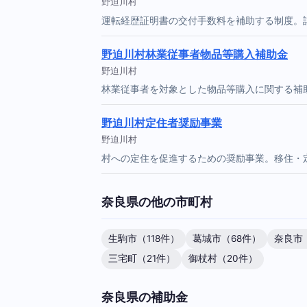
野迫川村
運転経歴証明書の交付手数料を補助する制度。
野迫川村林業従事者物品等購入補助金
野迫川村
林業従事者を対象とした物品等購入に関する補
野迫川村定住者奨励事業
野迫川村
村への定住を促進するための奨励事業。移住・
奈良県の他の市町村
生駒市（118件）
葛城市（68件）
奈良市
三宅町（21件）
御杖村（20件）
奈良県の補助金