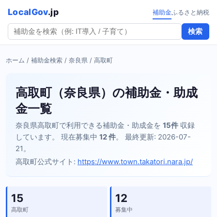
LocalGov
.jp
補助金
ふるさと納税
検索
ホーム
/
補助金検索
/
奈良県
/ 高取町
高取町（奈良県）の補助金・助成
金一覧
奈良県高取町で利用できる補助金・助成金を
15件
収録
しています。 現在募集中
12 件
。 最終更新: 2026-07-
21。
高取町公式サイト:
https://www.town.takatori.nara.jp/
15
12
高取町
募集中