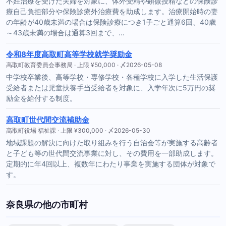
不妊治療を受けた夫婦を対象に、体外受精や顕微授精などの保険診
療自己負担部分や保険診療外治療費を助成します。治療開始時の妻
の年齢が40歳未満の場合は保険診療につき1子ごと通算6回、40歳
～43歳未満の場合は通算3回まで、…
令和8年度高取町高等学校就学奨励金
高取町教育委員会事務局 · 上限 ¥50,000 · 〆2026-05-08
中学校卒業後、高等学校・専修学校・各種学校に入学した生活保護
受給者または児童扶養手当受給者を対象に、入学年次に5万円の奨
励金を給付する制度。
高取町世代間交流補助金
高取町役場 福祉課 · 上限 ¥300,000 · 〆2026-05-30
地域課題の解決に向けた取り組みを行う自治会等が実施する高齢者
と子ども等の世代間交流事業に対し、その費用を一部助成します。
定期的に年4回以上、複数年にわたり事業を実施する団体が対象で
す。
奈良県の他の市町村