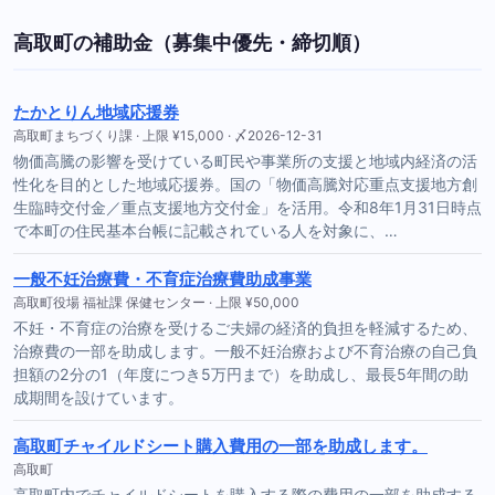
高取町の補助金（募集中優先・締切順）
たかとりん地域応援券
高取町まちづくり課 · 上限 ¥15,000 · 〆2026-12-31
物価高騰の影響を受けている町民や事業所の支援と地域内経済の活
性化を目的とした地域応援券。国の「物価高騰対応重点支援地方創
生臨時交付金／重点支援地方交付金」を活用。令和8年1月31日時点
で本町の住民基本台帳に記載されている人を対象に、…
一般不妊治療費・不育症治療費助成事業
高取町役場 福祉課 保健センター · 上限 ¥50,000
不妊・不育症の治療を受けるご夫婦の経済的負担を軽減するため、
治療費の一部を助成します。一般不妊治療および不育治療の自己負
担額の2分の1（年度につき5万円まで）を助成し、最長5年間の助
成期間を設けています。
高取町チャイルドシート購入費用の一部を助成します。
高取町
高取町内でチャイルドシートを購入する際の費用の一部を助成する