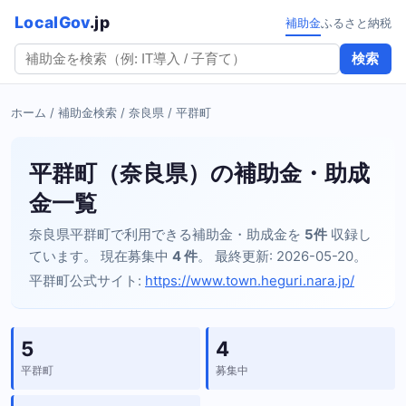
LocalGov
.jp
補助金
ふるさと納税
検索
ホーム
/
補助金検索
/
奈良県
/ 平群町
平群町（奈良県）の補助金・助成
金一覧
奈良県平群町で利用できる補助金・助成金を
5件
収録し
ています。 現在募集中
4 件
。 最終更新: 2026-05-20。
平群町公式サイト:
https://www.town.heguri.nara.jp/
5
4
平群町
募集中