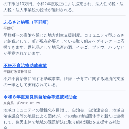
の下限は10万円。令和2年度改正により拡充され、法人住民税・法
人税・法人事業税の控除が適用される。
ふるさと納税（平群町）
平群町
平群町への寄附を通じた地方創生支援制度。コミュニティ型ふるさ
と納税として、町が現在必要としている取り組みへダイレクトに応
援できます。返礼品として地元産の酒、イチゴ、ブドウ、バラなど
が用意されています。
不妊不育治療助成事業
平群町政策推進課
不妊不育治療に関する助成事業。妊娠・子育てに関する経済的支援
の一環として実施されている。
令和８年度奈良県自治会等連携補助金
奈良県 · 〆2026-05-29
地域コミュニティの活性化を目指し、自治会、自治連合会、地域自
治協議会等の地縁による団体が、その他の地域団体等と新たに連携
して、住民主体で地域の課題解決に取り組む活動を支援する補助
金。