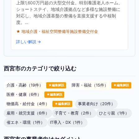
上限1,600万円超の大型交付金。特別養護老人ホーム、
ショートステイ、地域介護拠点など多様な施設整備に
対応し、地域介護基盤の整備を直接支援する中核制
度。…
★ 地域介護・福祉空間整備等施設整備交付金
詳しい解説 →
西宮市のカテゴリで絞り込む
介護・高齢（19件）
障害・福祉（15件）
★編集解説
★編集解説
医療・健康（6件）
★編集解説
物価高・給付金（4件）
事業者向け（20件）
★編集解説
雇用・就労支援（6件）
子育て・教育（2件）
ひとり親（1件）
省エネ・環境（1件）
IT導入・DX（1件）