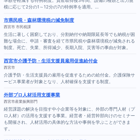
準額を軽減する特例制度。資産取得後3年間、設備の種類と出力規
模に応じて2分の1～12分の7の特例率を適用。…
市県民税・森林環境税の減免制度
西宮市 市民税課
生活に著しく困窮しており、分割納付や納期限延長等でも納税が困
難な場合に、申請・審査を経て市県民税や森林環境税が減免される
制度。死亡、失業、所得減少、長期入院、災害等の事由が対象。
西宮市介護予防・生活支援員雇用促進給付金
西宮市
介護予防・生活支援員の雇用を促進するための給付金。介護保険サ
ービス事業者が対象となり、人材確保を支援する制度。
外部プロ人材活用支援事業
西宮市産業振興部門
経営課題の解決を目指す中小企業等を対象に、外部の専門人材（プ
ロ人材）の活用を支援する事業。経営者・経営幹部向けのセミナー
も開催され、人材活用の具体的な方法や事例を学ぶことができま
す。