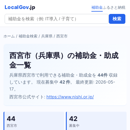
LocalGov
.jp
補助金
ふるさと納税
検索
ホーム
/
補助金検索
/
兵庫県
/ 西宮市
西宮市（兵庫県）の補助金・助成
金一覧
兵庫県西宮市で利用できる補助金・助成金を
44件
収録
しています。 現在募集中
42 件
。 最終更新: 2026-05-
17。
西宮市公式サイト:
https://www.nishi.or.jp/
44
42
西宮市
募集中