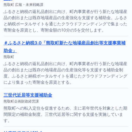
熊取町 広報・未来戦略課
ふるさと納税の返礼品創出に向け、町内事業者が行う新たな地場産
品の創出または既存地場産品の生産強化を支援する補助金。ふるさ
と納税ポータルサイトを通じたクラウドファンディングで集まった
寄附金を原資とし、寄附金額の10分の5を交付します。
＃ふるさと納税3.0「熊取町新たな地場産品創出等支援事業補
助金」
熊取町
ふるさと納税の返礼品創出に向け、町内事業者が行う新たな地場産
品の創出または既存の地場産品の生産強化等を支援する補助金制
度。ふるさと納税ポータルサイトを通じたクラウドファンディング
により集まった寄附金を原資とする。
三世代近居等支援補助金
熊取町企画財政経営課
熊取町への転入定住を促進するため、主に若年世代を対象とした期
間限定の補助金制度。三世代近居等に関する支援を実施していま
す。