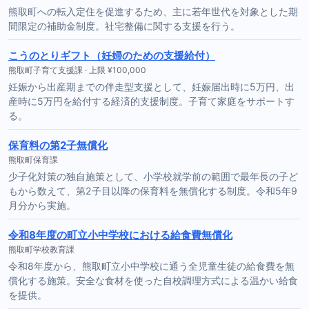
熊取町への転入定住を促進するため、主に若年世代を対象とした期
間限定の補助金制度。社宅整備に関する支援を行う。
こうのとりギフト（妊婦のための支援給付）
熊取町子育て支援課 · 上限 ¥100,000
妊娠から出産期までの伴走型支援として、妊娠届出時に5万円、出
産時に5万円を給付する経済的支援制度。子育て家庭をサポートす
る。
保育料の第2子無償化
熊取町保育課
少子化対策の独自施策として、小学校就学前の範囲で最年長の子ど
もから数えて、第2子目以降の保育料を無償化する制度。令和5年9
月分から実施。
令和8年度の町立小中学校における給食費無償化
熊取町学校教育課
令和8年度から、熊取町立小中学校に通う全児童生徒の給食費を無
償化する施策。安全な食材を使った自校調理方式による温かい給食
を提供。