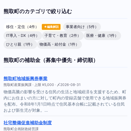
熊取町のカテゴリで絞り込む
移住・定住（4件）
事業者向け（5件）
★編集解説
IT導入・DX（4件）
子育て・教育（2件）
医療・健康（1件）
ひとり親（1件）
物価高・給付金（1件）
熊取町の補助金（募集中優先・締切順）
熊取町地域振興券事業
熊取町産業振興課 · 上限 ¥5,000 · 〆2026-08-31
物価高騰の影響を受ける住民の生活と地域経済を支援するため、町
内にお住まいの方に対して町内の登録店舗で使用できる地域振興券
を配布。令和8年1月1日時点で住民基本台帳に記載されている住民
および新生児が対象。…
社宅整備促進補助金制度
熊取町企画財政経営課