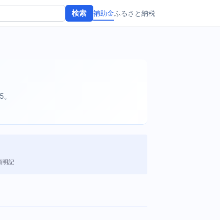
補助金
ふるさと納税
検索
25。
額明記