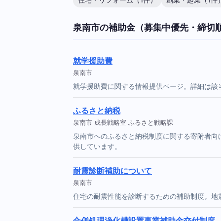
住宅・リフォーム（1件）
創業・起業（1件
泉南市の補助金（募集中優先・締切
就学援助費
泉南市
就学援助費に関する情報提供ページ。詳細は該
ふるさと納税
泉南市 成長戦略室 ふるさと戦略課
泉南市へのふるさと納税制度に関する寄附者向
供しています。
耐震診断補助について
泉南市
住宅の耐震性能を診断するための補助制度。地
合併処理浄化槽設置事業補助金交付制度