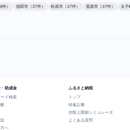
9件）
池田市（37件）
松原市（37件）
箕面市（37件）
太子
金・助成金
ふるさと納税
ワード検索
トップ
診断
特集記事
控除上限額シミュレータ
間近
よくある質問
の方へ