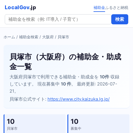
LocalGov
.jp
補助金
ふるさと納税
検索
ホーム
/
補助金検索
/
大阪府
/ 貝塚市
貝塚市（大阪府）の補助金・助成
金一覧
大阪府貝塚市で利用できる補助金・助成金を
10件
収録
しています。 現在募集中
10 件
。 最終更新: 2026-07-
21。
貝塚市公式サイト:
https://www.city.kaizuka.lg.jp/
10
10
貝塚市
募集中