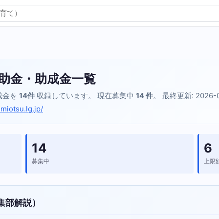
助金・助成金一覧
成金を
14件
収録しています。 現在募集中
14 件
。 最終更新: 2026-
miotsu.lg.jp/
14
6
募集中
上限
集部解説）