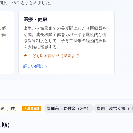
制度・FAQ をまとめました。
医療・健康
う経
出生から18歳までの長期間にわたり医療費を
が簡
助成。成長段階全体をカバーする継続的な健
康保障制度として、子育て世帯の経済的負担
を大幅に軽減する。…
★ こども医療費助成（18歳まで）
詳しい解説 →
康（5件）
物価高・給付金（2件）
雇用・就労支援（1
★編集解説
切順）