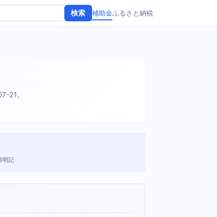
補助金
ふるさと納税
検索
07-21。
額明記