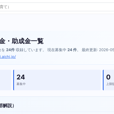
金・助成金一覧
金を
24件
収録しています。 現在募集中
24 件
。 最終更新: 2026-0
aichi.jp/
24
0
募集中
上限
部解説）