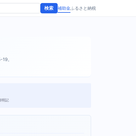
補助金
ふるさと納税
検索
5-19。
額明記