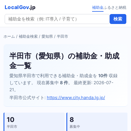
LocalGov
.jp
補助金
ふるさと納税
検索
ホーム
/
補助金検索
/
愛知県
/ 半田市
半田市（愛知県）の補助金・助成
金一覧
愛知県半田市で利用できる補助金・助成金を
10件
収録
しています。 現在募集中
8 件
。 最終更新: 2026-07-
21。
半田市公式サイト:
https://www.city.handa.lg.jp/
10
8
半田市
募集中