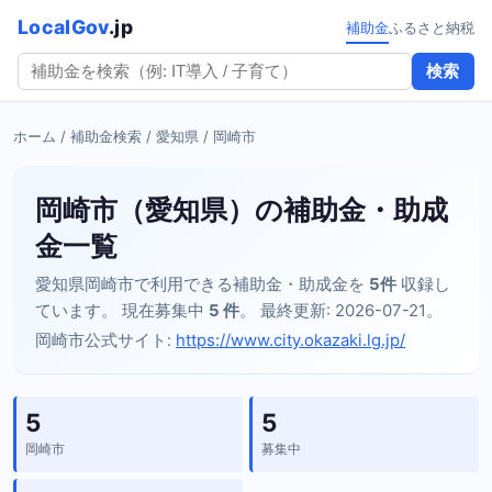
LocalGov
.jp
補助金
ふるさと納税
検索
ホーム
/
補助金検索
/
愛知県
/ 岡崎市
岡崎市（愛知県）の補助金・助成
金一覧
愛知県岡崎市で利用できる補助金・助成金を
5件
収録し
ています。 現在募集中
5 件
。 最終更新: 2026-07-21。
岡崎市公式サイト:
https://www.city.okazaki.lg.jp/
5
5
岡崎市
募集中