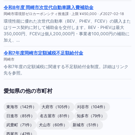
令和8年度 岡崎市次世代自動車購入費補助金
岡崎市環境部ゼロカーボンシティ推進課 · 上限 ¥450,000 · 〆2027-02-18
環境性能に優れた次世代自動車（BEV、PHEV、FCEV）の購入また
はリース契約に対して補助金を交付します。BEV・PHEVは最大
350,000円、FCEVは個人200,000円・事業者100,000円の補助に
加え、…
令和7年度岡崎市定額減税不足額給付金
岡崎市
令和7年度の定額減税に関連する不足額給付金制度。詳細はリンク
先を参照。
愛知県の他の市町村
東海市（142件）
大府市（105件）
刈谷市（104件）
日進市（85件）
名古屋市（81件）
知多市（79件）
武豊町（71件）
犬山市（60件）
新城市（51件）
西尾市（47件）