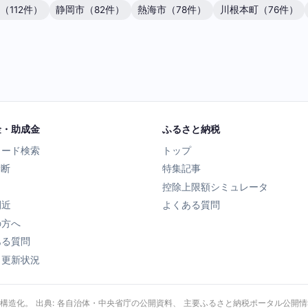
（112件）
静岡市（82件）
熱海市（78件）
川根本町（76件）
金・助成金
ふるさと納税
ワード検索
トップ
診断
特集記事
控除上限額シミュレータ
間近
よくある質問
の方へ
ある質問
タ更新状況
・構造化。 出典: 各自治体・中央省庁の公開資料、 主要ふるさと納税ポータル公開情報、 Wik