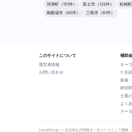
河津町（151件）
富士市（125件）
松崎町
御殿場市（63件）
三島市（61件）
このサイトについて
補助
運営者情報
キー
お問い合わせ
3 分
新着
締切
士業
よく
デー
LocalGov.jp — 自治体公式情報を一次ソースとして横断