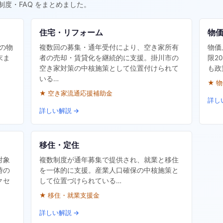
制度・FAQ をまとめました。
住宅・リフォーム
物
帯の物
複数回の募集・通年受付により、空き家所有
物価
末ま
者の売却・賃貸化を継続的に支援。掛川市の
限2
空き家対策の中核施策として位置付けられて
も政
いる…
★ 
★ 空き家流通応援補助金
詳し
詳しい解説 →
移住・定住
対象
複数制度が通年募集で提供され、就業と移住
時の
を一体的に支援。産業人口確保の中核施策と
クセ
して位置づけられている…
★ 移住・就業支援金
詳しい解説 →