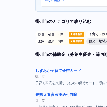
詳しい解説 →
掛川市のカテゴリで絞り込む
移住・定住（7件）
子育て・教
★編集解説
医療・健康（3件）
観光・地域
★編集解説
掛川市の補助金（募集中優先・締切
しずおか子育て優待カード
掛川市
子育て家庭を支援するための優待カード。県内
未熟児養育医療給付制度
掛川市
未熟児の養育に必要な医療費を給付する制度で