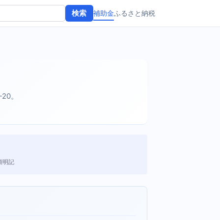
補助金
ふるさと納税
検索
-20。
額明記