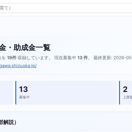
金・助成金一覧
金を
19件
収録しています。 現在募集中
13 件
。 最終更新: 2026-05
egawa.shizuoka.jp/
13
2
募集中
上限
部解説）