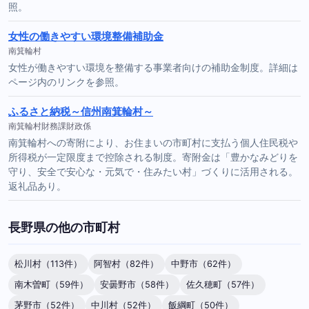
照。
女性の働きやすい環境整備補助金
南箕輪村
女性が働きやすい環境を整備する事業者向けの補助金制度。詳細は
ページ内のリンクを参照。
ふるさと納税～信州南箕輪村～
南箕輪村財務課財政係
南箕輪村への寄附により、お住まいの市町村に支払う個人住民税や
所得税が一定限度まで控除される制度。寄附金は「豊かなみどりを
守り、安全で安心な・元気で・住みたい村」づくりに活用される。
返礼品あり。
長野県の他の市町村
松川村（113件）
阿智村（82件）
中野市（62件）
南木曽町（59件）
安曇野市（58件）
佐久穂町（57件）
茅野市（52件）
中川村（52件）
飯綱町（50件）