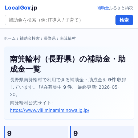
LocalGov
.jp
補助金
ふるさと納税
検索
ホーム
/
補助金検索
/
長野県
/ 南箕輪村
南箕輪村（長野県）の補助金・助
成金一覧
長野県南箕輪村で利用できる補助金・助成金を
9件
収録
しています。 現在募集中
9 件
。 最終更新: 2026-05-
20。
南箕輪村公式サイト:
https://www.vill.minamiminowa.lg.jp/
9
9