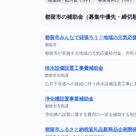
物価高・給付金（1件）
事業者向け（1件）
都留市の補助金（募集中優先・締切
都留市みんなで頑張ろう！地域の元気応
都留市
都留市が実施する地域の元気応援給付金。市民
排水設備設置工事費補助金
都留市市民課
公共下水道への接続に伴う排水設備設置工事に
浄化槽設置事業補助金
都留市市民課
浄化槽の設置に要する費用の一部を補助する制
都留市ふるさと納税返礼品新商品企画開