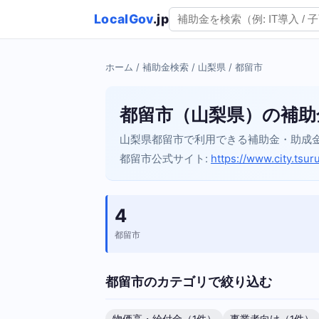
LocalGov
.jp
ホーム
/
補助金検索
/
山梨県
/ 都留市
都留市（山梨県）の補助
山梨県都留市で利用できる補助金・助成
都留市公式サイト:
https://www.city.tsur
4
都留市
都留市のカテゴリで絞り込む