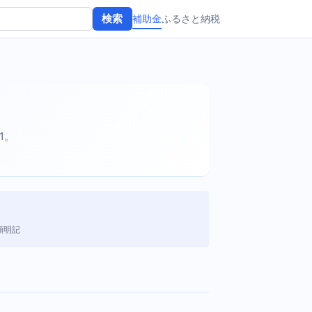
補助金
ふるさと納税
検索
21。
額明記