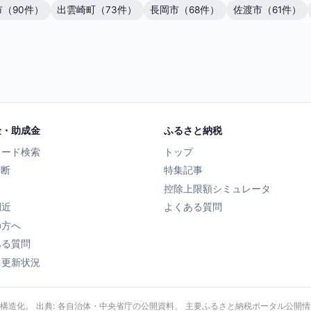
（90件）
出雲崎町（73件）
長岡市（68件）
佐渡市（61件）
金・助成金
ふるさと納税
ワード検索
トップ
診断
特集記事
控除上限額シミュレータ
間近
よくある質問
の方へ
ある質問
タ更新状況
・構造化。 出典: 各自治体・中央省庁の公開資料、 主要ふるさと納税ポータル公開情報、 Wik