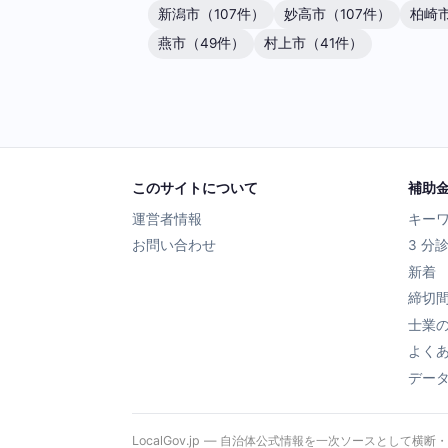
新潟市（107件）
妙高市（107件）
柏崎市
燕市（49件）
村上市（41件）
このサイトについて
補助
運営者情報
キー
お問い合わせ
3 分
新着
締切
士業
よく
デー
LocalGov.jp — 自治体公式情報を一次ソースとして横断