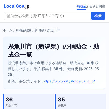
LocalGov
.jp
補助金
ふるさと納税
検索
ホーム
/
補助金検索
/
新潟県
/ 糸魚川市
糸魚川市（新潟県）の補助金・助
成金一覧
新潟県糸魚川市で利用できる補助金・助成金を
36件
収
録しています。 現在募集中
35 件
。 最終更新: 2026-05-
25。
糸魚川市公式サイト:
https://www.city.itoigawa.lg.jp/
36
35
糸魚川市
募集中