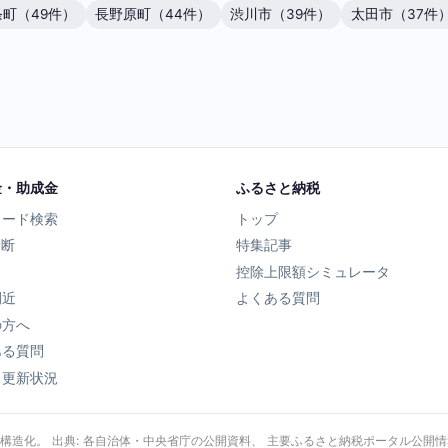
町（49件）
長野原町（44件）
渋川市（39件）
太田市（37件
金・助成金
ふるさと納税
ワード検索
トップ
診断
特集記事
控除上限額シミュレータ
間近
よくある質問
の方へ
ある質問
タ更新状況
・構造化。 出典: 各自治体・中央省庁の公開資料、 主要ふるさと納税ポータル公開情報、 Wik