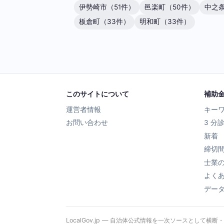
伊勢崎市（51件）
邑楽町（50件）
中之条
板倉町（33件）
明和町（33件）
このサイトについて
補助
運営者情報
キー
お問い合わせ
3 分
新着
締切
士業
よく
デー
LocalGov.jp — 自治体公式情報を一次ソースとして横断