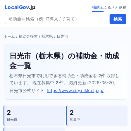
LocalGov
.jp
補助金
ふるさと納税
検索
ホーム
/
補助金検索
/
栃木県
/ 日光市
日光市（栃木県）の補助金・助成
金一覧
栃木県日光市で利用できる補助金・助成金を
2件
収録し
ています。 現在募集中
2 件
。 最終更新: 2026-05-20。
日光市公式サイト:
https://www.city.nikko.lg.jp/
2
2
日光市
募集中