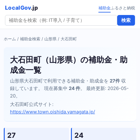
LocalGov
.jp
補助金
ふるさと納税
検索
ホーム
/
補助金検索
/
山形県
/ 大石田町
大石田町（山形県）の補助金・助
成金一覧
山形県大石田町で利用できる補助金・助成金を
27件
収
録しています。 現在募集中
24 件
。 最終更新: 2026-05-
20。
大石田町公式サイト:
https://www.town.oishida.yamagata.jp/
27
24