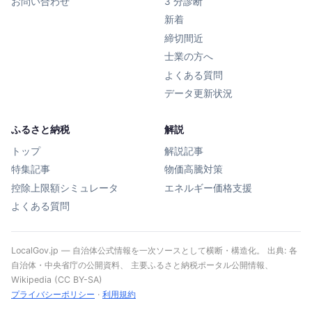
お問い合わせ
3 分診断
新着
締切間近
士業の方へ
よくある質問
データ更新状況
ふるさと納税
解説
トップ
解説記事
特集記事
物価高騰対策
控除上限額シミュレータ
エネルギー価格支援
よくある質問
LocalGov.jp — 自治体公式情報を一次ソースとして横断・構造化。 出典: 各
自治体・中央省庁の公開資料、 主要ふるさと納税ポータル公開情報、
Wikipedia (CC BY-SA)
プライバシーポリシー
·
利用規約