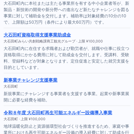
大石田町内に本社または主たる事業所を有する中小企業者等が、新
製品・新技術の開発や新分野への進出など新たなチャレンジを図る
事業に対して補助金を交付します。補助率は対象経費の10分の10
で、上限額は50万円（条件により最大60万円）です。
大石田町資格取得支援事業助成金
大石田町みらい共創戦略課商工観光グループ · 上限 ¥100,000
大石田町内に在住する求職者および勤労者が、就職や仕事に役立つ
資格取得にかかる費用に対して助成金を交付します。受講料、受験
料、登録料などが対象となります。定住促進と安定した就労支援を
目的としています。
新事業チャレンジ支援事業
大石田町
新規事業にチャレンジする事業者を支援する事業。起業や新事業展
開に必要な経費を補助。
令和８年度 大石田町再生可能エネルギー設備導入事業
大石田町 · 上限 ¥100,000
地球温暖化防止と資源循環型社会づくりを推進するため、家庭や事
業所における再生可能エネルギー設備の導入経費に対して助成を行