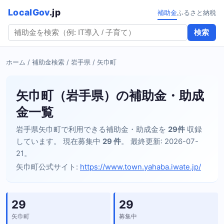
LocalGov
.jp
補助金
ふるさと納税
検索
ホーム
/
補助金検索
/
岩手県
/ 矢巾町
矢巾町（岩手県）の補助金・助成
金一覧
岩手県矢巾町で利用できる補助金・助成金を
29件
収録
しています。 現在募集中
29 件
。 最終更新: 2026-07-
21。
矢巾町公式サイト:
https://www.town.yahaba.iwate.jp/
29
29
矢巾町
募集中