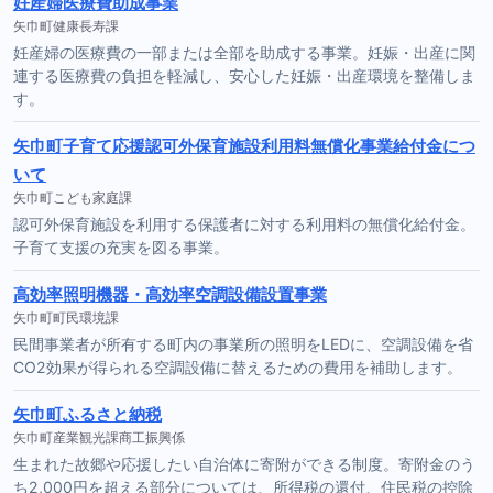
妊産婦医療費助成事業
矢巾町健康長寿課
妊産婦の医療費の一部または全部を助成する事業。妊娠・出産に関
連する医療費の負担を軽減し、安心した妊娠・出産環境を整備しま
す。
矢巾町子育て応援認可外保育施設利用料無償化事業給付金につ
いて
矢巾町こども家庭課
認可外保育施設を利用する保護者に対する利用料の無償化給付金。
子育て支援の充実を図る事業。
高効率照明機器・高効率空調設備設置事業
矢巾町町民環境課
民間事業者が所有する町内の事業所の照明をLEDに、空調設備を省
CO2効果が得られる空調設備に替えるための費用を補助します。
矢巾町ふるさと納税
矢巾町産業観光課商工振興係
生まれた故郷や応援したい自治体に寄附ができる制度。寄附金のう
ち2,000円を超える部分については、所得税の還付、住民税の控除