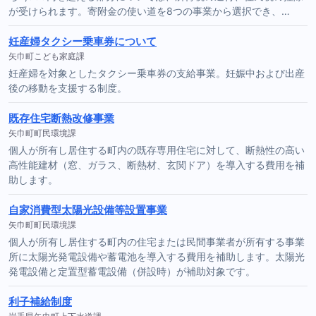
が受けられます。寄附金の使い道を8つの事業から選択でき、…
妊産婦タクシー乗車券について
矢巾町こども家庭課
妊産婦を対象としたタクシー乗車券の支給事業。妊娠中および出産
後の移動を支援する制度。
既存住宅断熱改修事業
矢巾町町民環境課
個人が所有し居住する町内の既存専用住宅に対して、断熱性の高い
高性能建材（窓、ガラス、断熱材、玄関ドア）を導入する費用を補
助します。
自家消費型太陽光設備等設置事業
矢巾町町民環境課
個人が所有し居住する町内の住宅または民間事業者が所有する事業
所に太陽光発電設備や蓄電池を導入する費用を補助します。太陽光
発電設備と定置型蓄電設備（併設時）が補助対象です。
利子補給制度