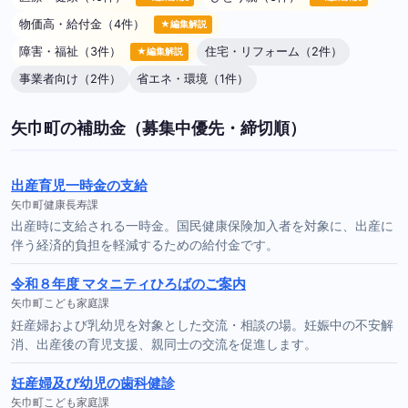
物価高・給付金（4件）
★編集解説
障害・福祉（3件）
住宅・リフォーム（2件）
★編集解説
事業者向け（2件）
省エネ・環境（1件）
矢巾町の補助金（募集中優先・締切順）
出産育児一時金の支給
矢巾町健康長寿課
出産時に支給される一時金。国民健康保険加入者を対象に、出産に
伴う経済的負担を軽減するための給付金です。
令和８年度 マタニティひろばのご案内
矢巾町こども家庭課
妊産婦および乳幼児を対象とした交流・相談の場。妊娠中の不安解
消、出産後の育児支援、親同士の交流を促進します。
妊産婦及び幼児の歯科健診
矢巾町こども家庭課