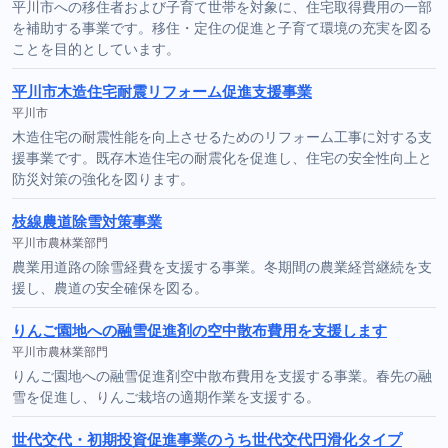
平川市への移住者および子育て世帯を対象に、住宅取得費用の一部
を補助する事業です。移住・定住の促進と子育て環境の充実を図る
ことを目的としています。
平川市木造住宅耐震リフォーム促進支援事業
平川市
木造住宅の耐震性能を向上させるためのリフォーム工事に対する支
援事業です。既存木造住宅の耐震化を促進し、住宅の安全性向上と
防災対策の強化を図ります。
枝線農道除雪対策事業
平川市農林業部門
農業用道路の除雪経費を支援する事業。冬期間の農業経営継続を支
援し、農道の安全確保を図る。
りんご園地への融雪促進剤の空中散布費用を支援します
平川市農林業部門
りんご園地への融雪促進剤空中散布費用を支援する事業。春先の融
雪を促進し、りんご栽培の適期作業を支援する。
世代交代・初期投資促進事業のうち世代交代円滑化タイプ