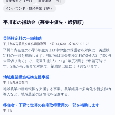
農業者向け（7件）
事業承継（1件）
インバウンド・観光事業（1件）
平川市の補助金（募集中優先・締切順）
英語検定料の一部補助
平川市教育委員会事務局指導課 · 上限 ¥4,500 · 〆2027-02-28
平川市内在住の小学6年生および中学生の保護者を対象に、英語検
定料の一部を補助します。補助額は準会場検定料の3分の2（100円
未満切り捨て）で、児童生徒1人につき1年度2回まで申請可能で
す。2級から5級まで対象で、補助額は級により異なります。
地域農業構造転換支援事業
平川市農林業部門
地域農業の構造転換を支援する事業。農業経営の多角化や新規作物
導入など、地域農業の活性化を促進する。
移住者・子育て世帯の住宅取得費用の一部を補助します
平川市