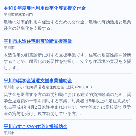
令和８年度農地利用効率化等支援交付金
平川市農林業部門
農地の効率的利用を促進するための交付金。農地の有効活用と農業
経営の効率化を支援する。
平川市木造住宅耐震診断支援事業
平川市
木造住宅の耐震診断に対する支援事業です。住宅の耐震性能を診断
することで、耐震化の必要性を把握し、安全な住環境の実現を支援
します。
平川市奨学金返還支援事業補助金
平川市 みらい戦略課 若者定住促進係 · 上限 ¥200,000
奨学金を返還する方の就労初期における経済的負担軽減のため、奨
学金返還額の一部を補助する事業。対象者は5年以上の定住意思が
ある平成4年4月2日以降生まれの方で、大学等または高校等で奨学
金の貸与を受け、現在就労している方。…
平川市すこやか住宅支援補助金
平川市