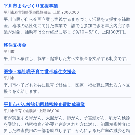
平川市まちづくり支援事業
平川市経営戦略課市民協働係 · 上限 ¥300,000
平川市民が自ら企画立案し実践するまちづくり活動を支援する補助
金。地域の活性化に向けた事業で、誰でも参加できる年度内完了事
業が対象。補助率は交付経歴に応じて9/10～5/10、上限30万円。
移住支援金
平川市
平川市へ移住し、就業・起業した方へ支援金を支給する制度です。
医療・福祉職子育て世帯移住支援金
平川市
平川市へ子どもと共に世帯で移住し、医療・福祉職に関わる方へ支
援金を支給します。
平川市がん検診初回精密検査費助成事業
平川市子育て健康課 · 上限 ¥6,000
市が実施する胃がん、大腸がん、肺がん、子宮頸がん、乳がん検診
を受診し、精密検査が必要と判定された方に対し、初回精密検査に
要した検査費用の一部を助成します。がんによる死亡率の減少と精