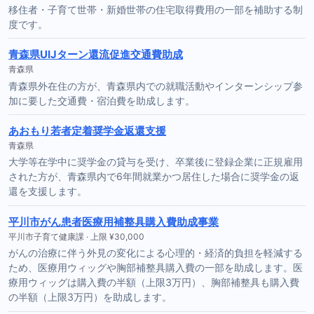
移住者・子育て世帯・新婚世帯の住宅取得費用の一部を補助する制
度です。
青森県UIJターン還流促進交通費助成
青森県
青森県外在住の方が、青森県内での就職活動やインターンシップ参
加に要した交通費・宿泊費を助成します。
あおもり若者定着奨学金返還支援
青森県
大学等在学中に奨学金の貸与を受け、卒業後に登録企業に正規雇用
された方が、青森県内で6年間就業かつ居住した場合に奨学金の返
還を支援します。
平川市がん患者医療用補整具購入費助成事業
平川市子育て健康課 · 上限 ¥30,000
がんの治療に伴う外見の変化による心理的・経済的負担を軽減する
ため、医療用ウィッグや胸部補整具購入費の一部を助成します。医
療用ウィッグは購入費の半額（上限3万円）、胸部補整具も購入費
の半額（上限3万円）を助成します。