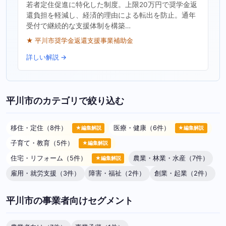
若者定住促進に特化した制度。上限20万円で奨学金返
還負担を軽減し、経済的理由による転出を防止。通年
受付で継続的な支援体制を構築…
★ 平川市奨学金返還支援事業補助金
詳しい解説 →
平川市のカテゴリで絞り込む
移住・定住（8件）
医療・健康（6件）
★編集解説
★編集解説
子育て・教育（5件）
★編集解説
住宅・リフォーム（5件）
農業・林業・水産（7件）
★編集解説
雇用・就労支援（3件）
障害・福祉（2件）
創業・起業（2件）
平川市の事業者向けセグメント