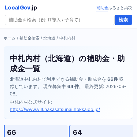
LocalGov
.jp
補助金
ふるさと納税
検索
ホーム
/
補助金検索
/
北海道
/ 中札内村
中札内村（北海道）の補助金・助
成金一覧
北海道中札内村で利用できる補助金・助成金を
66件
収
録しています。 現在募集中
64 件
。 最終更新: 2026-06-
08。
中札内村公式サイト:
https://www.vill.nakasatsunai.hokkaido.jp/
66
64