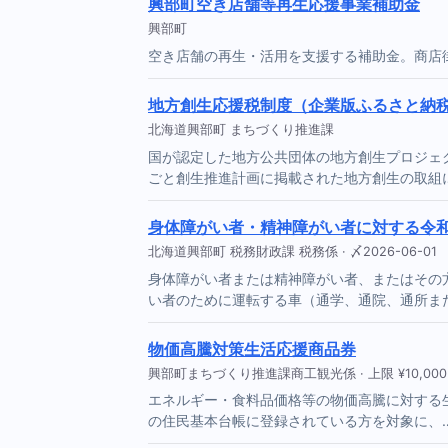
興部町空き店舗等再生応援事業補助金
興部町
空き店舗の再生・活用を支援する補助金。商店
地方創生応援税制度（企業版ふるさと納
北海道興部町 まちづくり推進課
国が認定した地方公共団体の地方創生プロジェ
ごと創生推進計画に掲載された地方創生の取組
身体障がい者・精神障がい者に対する令
北海道興部町 税務財政課 税務係 · 〆2026-06-01
身体障がい者または精神障がい者、またはその
い者のために運転する車（通学、通院、通所ま
物価高騰対策生活応援商品券
興部町まちづくり推進課商工観光係 · 上限 ¥10,000 · 
エネルギー・食料品価格等の物価高騰に対する生
の住民基本台帳に登録されている方を対象に、