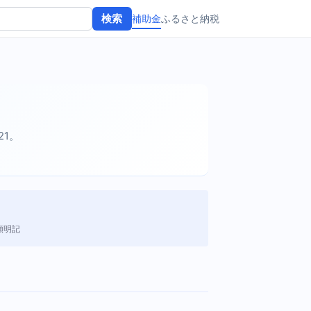
補助金
ふるさと納税
検索
21。
額明記