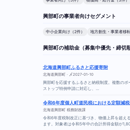
事業者向け（5件）
物価高・給付金（3件）
興部町の事業者向けセグメント
中小企業向け（2件）
地方創生・事業者移転
興部町の補助金（募集中優先・締切
北海道興部町ふるさと応援寄附
北海道興部町 · 〆2027-01-10
興部町を応援するふるさと納税制度。複数のポ
ストップ特例申請に対応し、…
令和6年度個人町道民税における定額減
北海道興部町 税務財政課
令和6年度税制改正に基づき、物価上昇を超え
ます。対象者は令和5年中の合計所得金額が1,