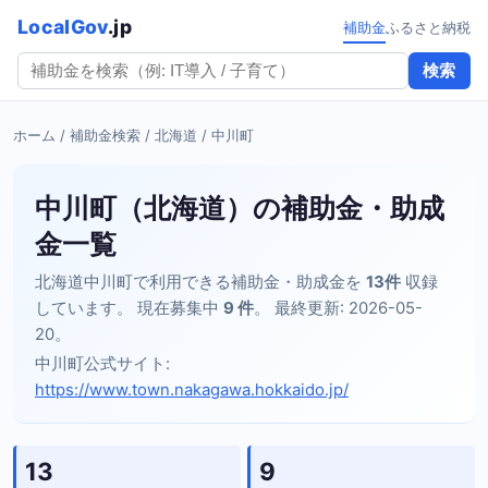
LocalGov
.jp
補助金
ふるさと納税
検索
ホーム
/
補助金検索
/
北海道
/ 中川町
中川町（北海道）の補助金・助成
金一覧
北海道中川町で利用できる補助金・助成金を
13件
収録
しています。 現在募集中
9 件
。 最終更新: 2026-05-
20。
中川町公式サイト:
https://www.town.nakagawa.hokkaido.jp/
13
9