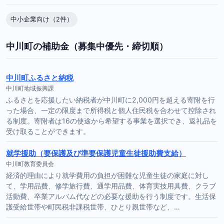
中小企業向け（2件）
中川町の補助金（募集中優先・締切順）
中川町ふるさと納税
中川町地域振興課
ふるさとを応援したい納税者が中川町に2,000円を超える寄附を行
った場合、一定の限度まで所得税と個人住民税を合わせて控除され
る制度。寄附者は16の使途から希望する事業を選択でき、返礼品を
受け取ることができます。
就学援助（要保護及び準要保護児童生徒援助費支給）
中川町教育委員会
経済的理由により就学費用の負担が困難な児童生徒の家庭に対し
て、学用品費、修学旅行費、通学用品費、体育実技用具費、クラブ
活動費、卒業アルバム代などの必要な援助を行う制度です。生活保
護受給世帯や町民税非課税世帯、ひとり親世帯など、…