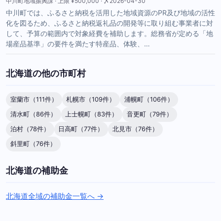
中川町地域振興課 · 上限 ¥500,000 · 〆2026-04-30
中川町では、ふるさと納税を活用した地域資源のPR及び地域の活性
化を図るため、ふるさと納税返礼品の開発等に取り組む事業者に対
して、予算の範囲内で対象経費を補助します。総務省が定める「地
場産品基準」の要件を満たす特産品、体験、…
北海道の他の市町村
室蘭市（111件）
札幌市（109件）
浦幌町（106件）
清水町（86件）
上士幌町（83件）
音更町（79件）
泊村（78件）
日高町（77件）
北見市（76件）
斜里町（76件）
北海道の補助金
北海道全域の補助金一覧へ →