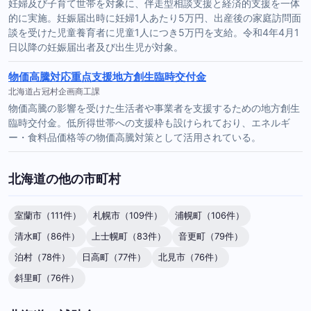
妊婦及び子育て世帯を対象に、伴走型相談支援と経済的支援を一体
的に実施。妊娠届出時に妊婦1人あたり5万円、出産後の家庭訪問面
談を受けた児童養育者に児童1人につき5万円を支給。令和4年4月1
日以降の妊娠届出者及び出生児が対象。
物価高騰対応重点支援地方創生臨時交付金
北海道占冠村企画商工課
物価高騰の影響を受けた生活者や事業者を支援するための地方創生
臨時交付金。低所得世帯への支援枠も設けられており、エネルギ
ー・食料品価格等の物価高騰対策として活用されている。
北海道の他の市町村
室蘭市（111件）
札幌市（109件）
浦幌町（106件）
清水町（86件）
上士幌町（83件）
音更町（79件）
泊村（78件）
日高町（77件）
北見市（76件）
斜里町（76件）