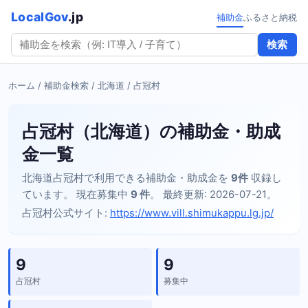
LocalGov
.jp
補助金
ふるさと納税
検索
ホーム
/
補助金検索
/
北海道
/ 占冠村
占冠村（北海道）の補助金・助成
金一覧
北海道占冠村で利用できる補助金・助成金を
9件
収録し
ています。 現在募集中
9 件
。 最終更新: 2026-07-21。
占冠村公式サイト:
https://www.vill.shimukappu.lg.jp/
9
9
占冠村
募集中