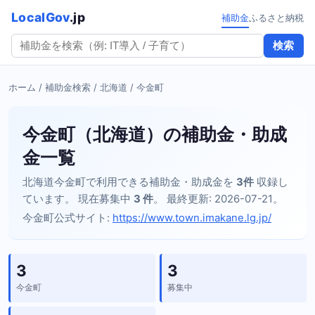
LocalGov
.jp
補助金
ふるさと納税
検索
ホーム
/
補助金検索
/
北海道
/ 今金町
今金町（北海道）の補助金・助成
金一覧
北海道今金町で利用できる補助金・助成金を
3件
収録し
ています。 現在募集中
3 件
。 最終更新: 2026-07-21。
今金町公式サイト:
https://www.town.imakane.lg.jp/
3
3
今金町
募集中