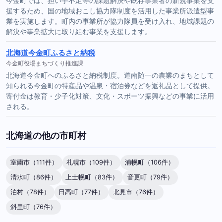
今金町では、担い手不足等の課題解決や既存事業者の新規事業を支
援するため、国の地域おこし協力隊制度を活用した事業所派遣型事
業を実施します。町内の事業所が協力隊員を受け入れ、地域課題の
解決や事業拡大に取り組む事業を支援します。
北海道今金町ふるさと納税
今金町役場まちづくり推進課
北海道今金町へのふるさと納税制度。道南随一の農業のまちとして
知られる今金町の特産品や温泉・宿泊券などを返礼品として提供。
寄付金は教育・少子化対策、文化・スポーツ振興などの事業に活用
される。
北海道の他の市町村
室蘭市（111件）
札幌市（109件）
浦幌町（106件）
清水町（86件）
上士幌町（83件）
音更町（79件）
泊村（78件）
日高町（77件）
北見市（76件）
斜里町（76件）