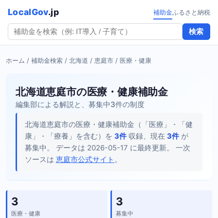
LocalGov
.jp
補助金
ふるさと納税
検索
ホーム
/
補助金検索
/
北海道
/
恵庭市
/ 医療・健康
北海道恵庭市の医療・健康補助金
編集部による解説と、募集中3件の制度
北海道恵庭市の医療・健康補助金（「医療」・「健
康」・「療養」を含む）を
3件
収録、現在
3件
が
募集中。 データは 2026-05-17 に最終更新。 一次
ソースは
恵庭市公式サイト
。
3
3
医療・健康
募集中