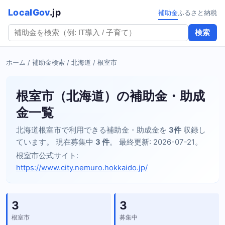
LocalGov
.jp
補助金
ふるさと納税
検索
ホーム
/
補助金検索
/
北海道
/ 根室市
根室市（北海道）の補助金・助成
金一覧
北海道根室市で利用できる補助金・助成金を
3件
収録し
ています。 現在募集中
3 件
。 最終更新: 2026-07-21。
根室市公式サイト:
https://www.city.nemuro.hokkaido.jp/
3
3
根室市
募集中