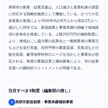
美唄市の創業・起業支援は、人口減少と産業転換の課題
に対応する戦略的施策として機能している。かつての石
炭産業の衰退により1950年代の9万人から現在2万人へ
減少した同市では、新規創業と事業承継の両輪で地域経
済の多角化を推進している。上限200万円の補助制度に
より、地域おこし協力隊の起業化と一般創業者の事業立
ち上げを並行支援。石狩平野の農業資源、宮島沼などの
観光資源、豪雪地帯特有のニーズを活かした事業化が想
定される。制度の重複設置と継続募集により、市の起業
支援への継続的コミットメントが明確である。
注目すべき3制度（編集部の推し）
美唄市新規創業・事業承継補助事業
1