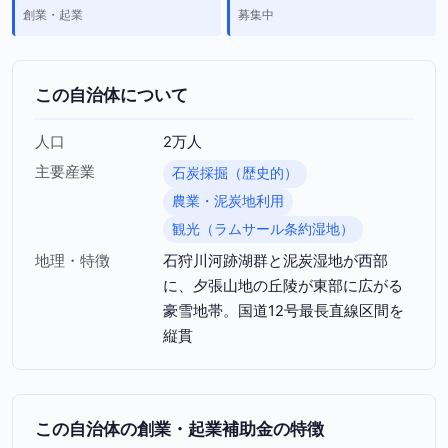
創業・起業
募集中
この自治体について
人口
2万人
主要産業
石炭採掘（歴史的）
農業・泥炭地利用
観光（ラムサール条約湿地）
地理・特徴
石狩川河跡湖群と泥炭湿地が西部
に、夕張山地の丘陵が東部に広がる
豪雪地帯。国道12号最長直線区間を
縦貫
この自治体の創業・起業補助金の特徴