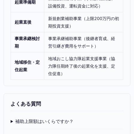
起業準備期
設備投資、運転資金に対応）
新規創業補助事業（上限200万円の初
起業直後
期投資支援）
事業承継検討
事業承継補助事業（後継者育成、経
期
営引継ぎ費用をサポート）
地域おこし協力隊起業支援事業（協
地域移住・定
力隊任期終了後の起業化を支援、定
住起業
住促進）
よくある質問
補助上限額はいくらですか？