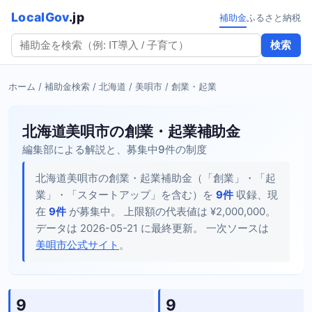
LocalGov
.jp
補助金
ふるさと納税
検索
ホーム
/
補助金検索
/
北海道
/
美唄市
/ 創業・起業
北海道美唄市の創業・起業補助金
編集部による解説と、募集中9件の制度
北海道美唄市の創業・起業補助金（「創業」・「起
業」・「スタートアップ」を含む）を
9件
収録、現
在
9件
が募集中。 上限額の代表値は ¥2,000,000。
データは 2026-05-21 に最終更新。 一次ソースは
美唄市公式サイト
。
9
9