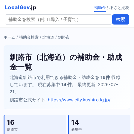
LocalGov
.jp
補助金
ふるさと納税
検索
ホーム
/
補助金検索
/
北海道
/ 釧路市
釧路市（北海道）の補助金・助成
金一覧
北海道釧路市で利用できる補助金・助成金を
16件
収録
しています。 現在募集中
14 件
。 最終更新: 2026-07-
21。
釧路市公式サイト:
https://www.city.kushiro.lg.jp/
16
14
釧路市
募集中