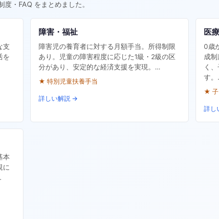
制度・FAQ をまとめました。
障害・福祉
医
な支
障害児の養育者に対する月額手当。所得制限
0歳
活を
あり。児童の障害程度に応じた1級・2級の区
成制
分があり、安定的な経済支援を実現。…
く、
す。
★ 特別児童扶養手当
★ 
詳しい解説 →
詳し
基本
親に
…